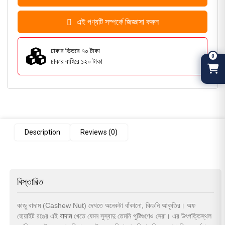
এই পণ্যটি সম্পর্কে জিজ্ঞাসা করুন
ঢাকার ভিতরে ৭০ টাকা
0
ঢাকার বাহিরে ১২০ টাকা
Description
Reviews (0)
বিস্তারিত
কাজু বাদাম (Cashew Nut) দেখতে অনেকটা বাঁকানো, কিডনি আকৃতির। অফ
হোয়াইট রঙের এই
বাদাম
খেতে যেমন সুস্বাদু তেমনি পুষ্টিগুণেও সেরা। এর উৎপত্তিস্থল