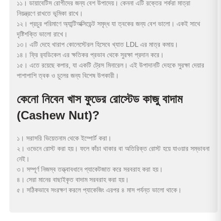
১১। ডায়াবেটিস রোগীদের জন্য বেশ উপাদেয়। কেননা এটি রক্তের শর্করা মাত্রা
নিয়ন্ত্রণে রাখতে ভূমিকা রাখে।
১২। প্রচুর পরিমাণে অ্যান্টিঅক্সিডেন্ট সমৃদ্ধ যা ত্বকের জন্য বেশ ভালো। একই সাথে
দৃষ্টিশক্তি ভালো রাখে।
১৩। এটি দেহে খারাপ কোলেস্টেরল হিসেবে খ্যাত LDL এর মাত্র কমায়।
১৪। ফ্রি র‍্যডিকেল এর ক্ষতিকর প্রভাব থেকে সুরক্ষা প্রদান করে।
১৫। এতে রয়েছে কপার, যা একটি ট্রেস মিনারেল। এই উপাদানটি দেহকে সুরক্ষা দেয়ার
পাশাপাশি ত্বক ও চুলের জন্য বিশেষ উপকারী।
কেনো নিবেন খাস ফুডের রোস্টেড কাজু বাদাম
(Cashew Nut)?
১। সরাসরি ভিয়েতনাম থেকে ইম্পোর্ট করা।
২। ওভেনে রোস্ট করা হয়। ফলে কাঁচা থাকার বা অতিরিক্ত রোস্ট হয়ে যাওয়ার সম্ভাবনা
নেই।
৩। সম্পূর্ণ নিজস্ব তত্ত্বাবধানে প্যাকেটজাত করে সরবরাহ করা হয়।
৪। সেরা মানের বাছাইকৃত বাদাম সরবরাহ করা হয়।
৫। সঠিকভাবে সংরক্ষণ করলে প্যাকেজিং এরপর ৪ মাস পর্যন্ত ভালো থাকে।