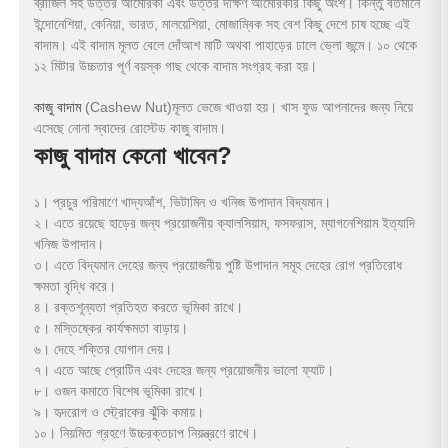
ব্রাজিল সহ উত্তর আমেরিকা এবং উত্তর দক্ষিণ আমেরিকার কিছু অংশ। কিন্তু বর্তমানে
ইন্দোনেশিয়া, কেনিয়া, ভারত, মালয়েশিয়া, মোজাম্বিক সহ বেশ কিছু দেশে চাষ হচ্ছে এই
বাদাম। এই বাদাম মূলত বেলে দোঁআশ মাটি অথবা পাহাড়ের ঢালে ভ্লো জন্মে। ১০ থেকে
১২ মিটার উচ্চতার পূর্ণ বয়স্ক গাছ থেকে বাদাম সংগ্রহ করা হয়।
কাজু বাদাম
(Cashew Nut)মূলত ভেজে খাওয়া হয়। খাস ফুড আপনাদের জন্য নিয়ে
এসেছে নোনা স্বাদের রোস্টেড কাজু বাদাম।
কাজু বাদাম কেনো খাবেন?
১। প্রচুর পরিমাণে খাদ্যআঁশ, ভিটামিন ও খনিজ উপাদান বিদ্যমান।
২। এতে রয়েছে হাড়ের জন্য প্রয়োজনীয় ক্যালসিয়াম, ফসফরাস, ম্যাগনেশিয়াম ইত্যাদি
খনিজ উপাদান।
৩। এতে বিদ্যমান দেহের জন্য প্রয়োজনীয় পুষ্টি উপাদান সমূহ দেহের রোগ প্রতিরোধ
ক্ষমতা বৃদ্ধি করে।
৪। রক্তশূন্যতা প্রতিহত করতে ভূমিকা রাখে।
৫। মস্তিষ্কের কার্যক্ষমতা বাড়ায়।
৬। দেহে শক্তির যোগান দেয়।
৭। এতে আছে প্রোটিন এবং দেহের জন্য প্রয়োজনীয় ভালো ফ্যাট।
৮। ওজন কমাতে বিশেষ ভূমিকা রাখে।
৯। হৃদরোগ ও স্ট্রোকের ঝুঁকি কমায়।
১০। নিয়মিত গ্রহণে উচ্চরক্তচাপ নিয়ন্ত্রণে রাখে।