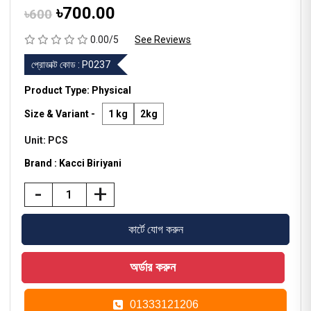
৳700.00
৳600
0.00/5
See Reviews
প্রোডাক্ট কোড :
P0237
Product Type: Physical
Size & Variant -
1 kg
2kg
Unit: PCS
Brand : Kacci Biriyani
-
+
01333121206