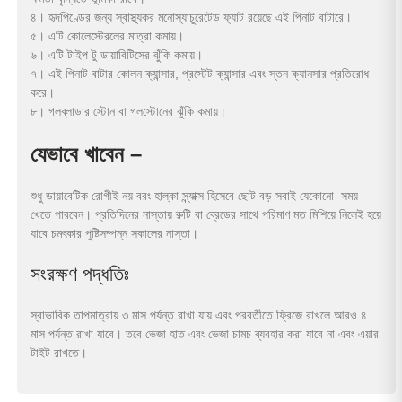
৪। হৃদপিণ্ডের জন্য স্বাস্থ্যকর মনোস্যাচুরেটেড ফ্যাট রয়েছে এই পিনাট বাটারে।
৫। এটি কোলেস্টেরলের মাত্রা কমায়।
৬। এটি টাইপ টু ডায়াবিটিসের ঝুঁকি কমায়।
৭। এই পিনাট বাটার কোলন ক্যান্সার, প্রস্টেট ক্যান্সার এবং স্তন ক্যানসার প্রতিরোধ
করে।
৮। গলব্লাডার স্টোন বা গলস্টোনের ঝুঁকি কমায়।
যেভাবে খাবেন –
শুধু ডায়াবেটিক রোগীই নয় বরং হাল্কা স্ন্যাক্স হিসেবে ছোট বড় সবাই যেকোনো সময়
খেতে পারবেন। প্রতিদিনের নাস্তায় রুটি বা ব্রেডের সাথে পরিমাণ মত মিশিয়ে নিলেই হয়ে
যাবে চমৎকার পুষ্টিসম্পন্ন সকালের নাস্তা।
সংরক্ষণ পদ্ধতিঃ
স্বাভাবিক তাপমাত্রায় ৩ মাস পর্যন্ত রাখা যায় এবং পরবর্তীতে ফ্রিজে রাখলে আরও ৪
মাস পর্যন্ত রাখা যাবে। তবে ভেজা হাত এবং ভেজা চামচ ব্যবহার করা যাবে না এবং এয়ার
টাইট রাখতে।