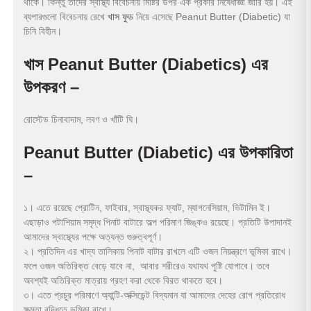
থাকে। কিন্তু তাদের স্বাস্থ্য বিবেচনায় মিষ্টির উপর এক প্রকার নিষেধাজ্ঞা জারি হয়। এই
ব্যপারগুলো বিবেচনায় রেখে
খাস ফুড
নিয়ে এসেছে Peanut Butter (Diabetic) যা
চিনি বিহীন।
খাস Peanut Butter (Diabetics) এর
উপকরণ –
রোস্টেড চিনাবাদাম, লবণ ও খাঁটি ঘি।
Peanut Butter (Diabetic) এর উপকারিতা
–
১। এতে রয়েছে প্রোটিন, ফাইবার, স্বাস্থ্যকর ফ্যাট, ম্যাগনেসিয়াম, ভিটামিন ই।
এছাড়াও পটাশিয়াম সমৃদ্ধ পিনাট বাটারে অল্প পরিমাণ জিঙ্কও রয়েছে। প্রতিটি উপাদানই
আমাদের স্বাস্থ্যের পক্ষে অত্যন্ত গুরুত্বপূর্ণ।
২। প্রতিদিন এর খাদ্য তালিকায় পিনাট বাটার রাখলে এটি ওজন নিয়ন্ত্রণে ভূমিকা রাখে।
ফলে ওজন অতিরিক্ত বেড়ে যাবে না, আবার শরীরেও যথাযথ পুষ্টি যোগাবে। তবে
অবশ্যই অতিরিক্ত মাত্রায় গ্রহণ করা থেকে বিরত থাকতে হবে।
৩। এতে প্রচুর পরিমাণে অ্যান্টি-অক্সিডেন্ট বিদ্যমান যা আমাদের দেহের রোগ প্রতিরোধ
ক্ষমতা বৃদ্ধিতে ভূমিকা রাখে।