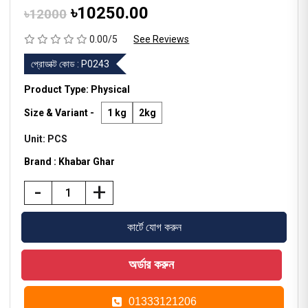
৳10250.00
৳12000
0.00/5
See Reviews
প্রোডাক্ট কোড :
P0243
Product Type: Physical
Size & Variant -
1 kg
2kg
Unit: PCS
Brand : Khabar Ghar
-
+
01333121206