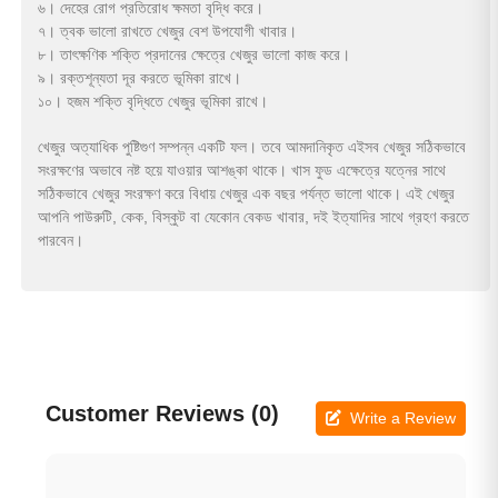
৬। দেহের রোগ প্রতিরোধ ক্ষমতা বৃদ্ধি করে।
৭। ত্বক ভালো রাখতে খেজুর বেশ উপযোগী খাবার।
৮। তাৎক্ষণিক শক্তি প্রদানের ক্ষেত্রে খেজুর ভালো কাজ করে।
৯। রক্তশূন্যতা দূর করতে ভূমিকা রাখে।
১০। হজম শক্তি বৃদ্ধিতে খেজুর ভূমিকা রাখে।
খেজুর অত্যাধিক পুষ্টিগুণ সম্পন্ন একটি ফল। তবে আমদানিকৃত এইসব খেজুর সঠিকভাবে
সংরক্ষণের অভাবে নষ্ট হয়ে যাওয়ার আশঙ্কা থাকে। খাস ফুড এক্ষেত্রে যত্নের সাথে
সঠিকভাবে খেজুর সংরক্ষণ করে বিধায় খেজুর এক বছর পর্যন্ত ভালো থাকে। এই খেজুর
আপনি পাউরুটি, কেক, বিস্কুট বা যেকোন বেকড খাবার, দই ইত্যাদির সাথে গ্রহণ করতে
পারবেন।
Customer Reviews (0)
Write a Review